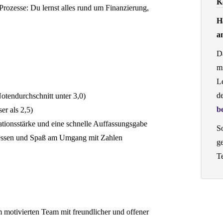
K
 Prozesse: Du lernst alles rund um Finanzierung,
H
a
D
mi
Le
de
otendurchschnitt unter 3,0)
b
er als 2,5)
ionsstärke und eine schnelle Auffassungsgabe
So
zessen und Spaß am Umgang mit Zahlen
ge
T
m motivierten Team mit freundlicher und offener