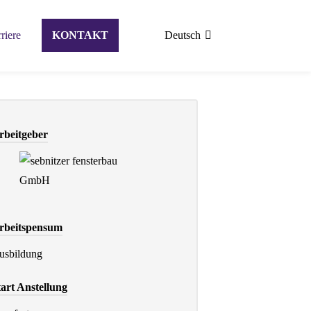
riere
KONTAKT
Deutsch
rbeitgeber
rbeitspensum
usbildung
tart Anstellung