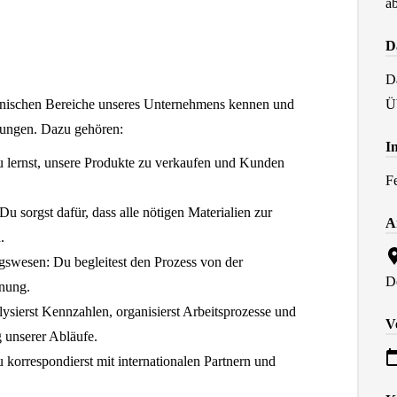
ab
D
D
nnischen Bereiche unseres Unternehmens kennen und
Ü
ilungen. Dazu gehören:
I
 lernst, unsere Produkte zu verkaufen und Kunden
F
u sorgst dafür, dass alle nötigen Materialien zur
A
.
wesen: Du begleitest den Prozess von der
D
hnung.
ysierst Kennzahlen, organisierst Arbeitsprozesse und
V
g unserer Abläufe.
orrespondierst mit internationalen Partnern und