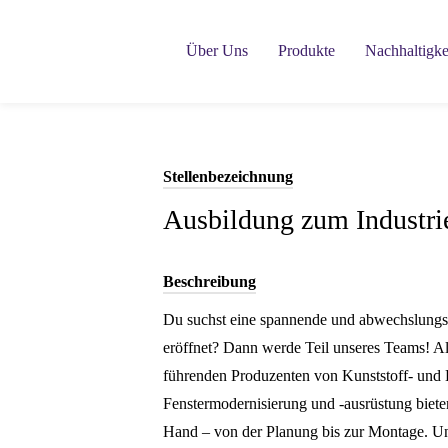
Links
Zum
überspringen
Inhalt
Über Uns
Produkte
Nachhaltigke
springen
Stellenbezeichnung
Ausbildung zum Industr
Beschreibung
Du suchst eine spannende und abwechslungsr
eröffnet? Dann werde Teil unseres Teams! Al
führenden Produzenten von Kunststoff- und H
Fenstermodernisierung und -ausrüstung biet
Hand – von der Planung bis zur Montage. Un