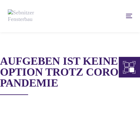
Links
Zum
überspringen
Inhalt
Tog
springen
navi
AUFGEBEN IST KEINE
OPTION TROTZ CORONA
PANDEMIE