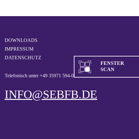
Links
Zum
überspringen
Inhalt
springen
DOWNLOADS
IMPRESSUM
DATENSCHUTZ
FENSTER
SCAN
Telefonisch unter
+49 35971 594-0
oder
INFO@SEBFB.DE